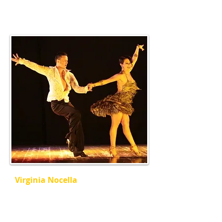
qualità di tecnici e giudici federali.
Virginia Nocella
Nell’attività agonistica da dieci anni,
nel 2010 supera gli esami di
abilitazione e viene inserita nella