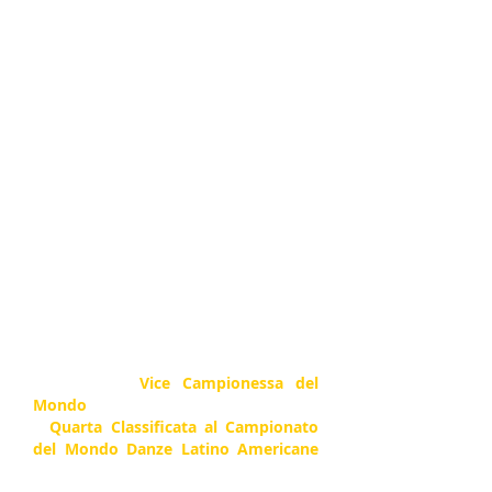
Anno 2005. E’ Campionessa Italiana
Combinata 10 Danze Cat. Youth classe
AS; Prima Classificata Blackpool Junior
Dance Festival Samba Under 16 e al
Circuito Supercoppa Italia Danze
Standard Cat. Youth AS. Si classifica al
nono posto nel Campionato del
Mondo Danze Standard Youth.
Partecipa con successo al Circuito
Supercoppa Italia Danze Latino
Americane Cat. Youth AS, al Dutch
Open Under 21 Danze Latino
Americane, al FEINDA Italian Open –
Cervia Danze Latino Americane e
Danze Standard Youth Open e altri
importanti appuntamenti.
Nel 2004 è
Vice Campionessa del
Mondo
Combinata 10 Danze Junior II
e
Quarta Classificata al Campionato
del Mondo Danze Latino Americane
Junior II