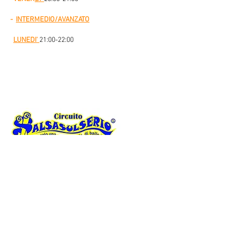
-
INTERMEDIO/AVANZATO
LUNEDI'
21:00-22:00
ASD ARTESTUDIODANZA
associazione sportiva
dilettantistica
Viale Gino Cervi 14
00139 Roma
Tel.
06 88972065
| Cell.
340 255 64 61
E-mail:
info@asd-artestudiodanza.it