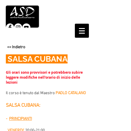
<< Indietro
SALSA CUBANA
Gli orari sono provvisori e potrebbero subire
leggere modifiche nell'orario di inizio delle
lezioni
I
l
corso è tenuto dal Maestr
o
PAOLO CATALANO
SALSA CUBANA:
-
PRINCIPIANTI
VENER
DI'
20:00-21:00