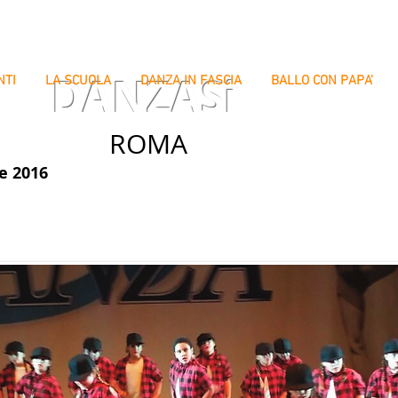
DANZASi
NTI
LA SCUOLA
DANZA IN FASCIA
BALLO CON PAPA'
ROMA
e 2016