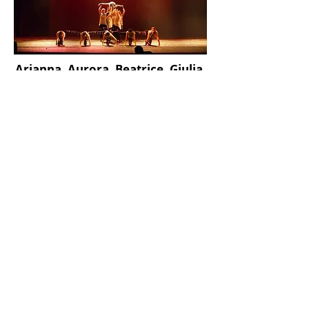
Arianna, Aurora, Beatrice, Giulia,
Ilaria, Martina, Milena, Noemi,
Serena, Sofia, Valentina
“complimenti alla maestra
Carmela Di Toro”
Indietro
ASD ARTESTUDIODANZA
associazione sportiva
dilettantistica
Viale Gino Cervi 14
00139 Roma
Tel.
06 88972065
| Cell.
340 255 64 61
E-mail:
info@asd-artestudiodanza.it
Direzione artistica: Mariangela Pesce